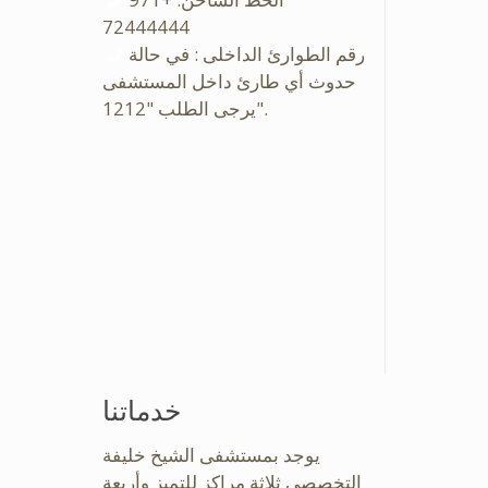
72444444
رقم الطوارئ الداخلى : في حالة
حدوث أي طارئ داخل المستشفى
يرجى الطلب "1212".
خدماتنا
يوجد بمستشفى الشيخ خليفة
التخصصى ثلاثة مراكز للتميز وأربعة