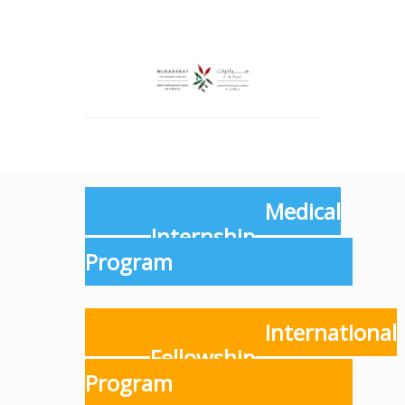
Medical
Internship
Program
International
Fellowship
Program