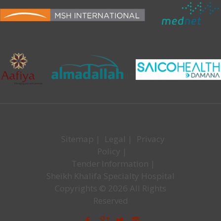
Sitemap
|
Legal
|
Privacy
Policy
|
Tender Information
|
Sheikh Khalifa Specialty Hospital
Copyrights © 2026 All Rights
Reserved