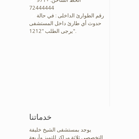
72444444
رقم الطوارئ الداخلى : في حالة
حدوث أي طارئ داخل المستشفى
يرجى الطلب "1212".
خدماتنا
يوجد بمستشفى الشيخ خليفة
التخصصى ثلاثة مراكز للتميز وأربعة