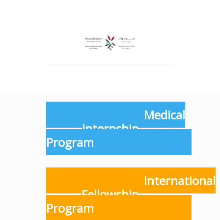
Medical
Internship
Program
International
Fellowship
Program