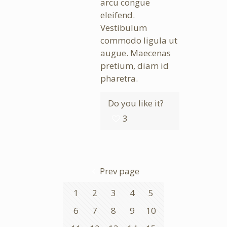
arcu congue
eleifend.
Vestibulum
commodo ligula ut
augue. Maecenas
pretium, diam id
pharetra.
Do you like it?
3
Prev page
1
2
3
4
5
6
7
8
9
10