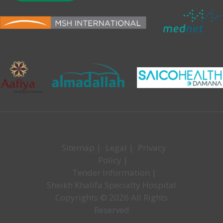
Sitemap
|
Legal
|
Privacy
Policy
|
Tender Information
|
Sheikh Khalifa Specialty Hospital
Copyrights © 2026 All Rights
Reserved