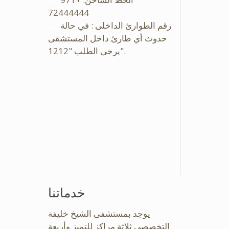
72444444
رقم الطوارئ الداخلى : في حالة
حدوث أي طارئ داخل المستشفى
يرجى الطلب "1212".
خدماتنا
يوجد بمستشفى الشيخ خليفة
التخصصى ثلاثة مراكز للتميز وأربعة