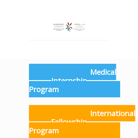
Medical
Internship
Program
International
Fellowship
Program