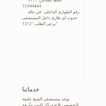
72444444
رقم الطوارئ الداخلى : في حالة
حدوث أي طارئ داخل المستشفى
يرجى الطلب "1212".
خدماتنا
يوجد بمستشفى الشيخ خليفة
التخصصى ثلاثة مراكز للتميز وأربعة