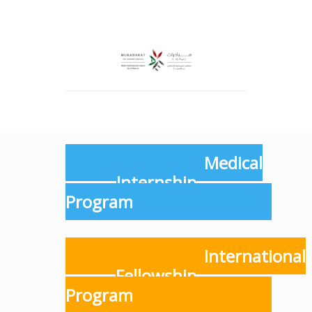
Medical
Internship
Program
International
Fellowship
Program