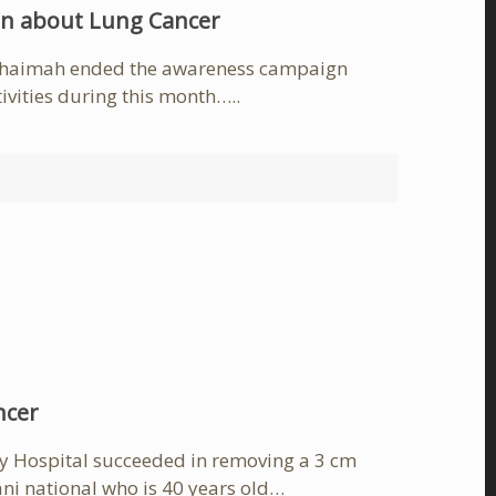
n about Lung Cancer
Al Khaimah ended the awareness campaign
ivities during this month…..
ncer
ty Hospital succeeded in removing a 3 cm
ni national who is 40 years old…