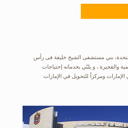
 المتحدة، بني مستشفى الشيخ خليفة فى رأس
‏والفجيرة ، و يلبّي بخدماته إحتياجات
إمارات ومركزاً للتحويل في ‏الإمارات