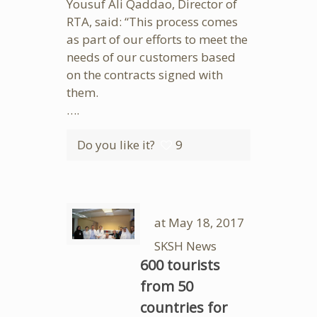
Yousuf Ali Qaddao, Director of
RTA, said: “This process comes
as part of our efforts to meet the
needs of our customers based
on the contracts signed with
them.
….
Do you like it?
9
at
May 18, 2017
SKSH News
600 tourists
from 50
countries for