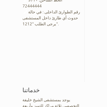
72444444
رقم الطوارئ الداخلى : في حالة
حدوث أي طارئ داخل المستشفى
يرجى الطلب "1212".
خدماتنا
يوجد بمستشفى الشيخ خليفة
التخصصى ثلاثة مراكز للتميز وأربعة