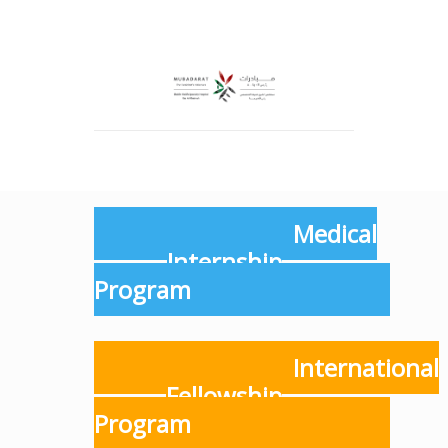
Medical
Internship
Program
International
Fellowship
Program