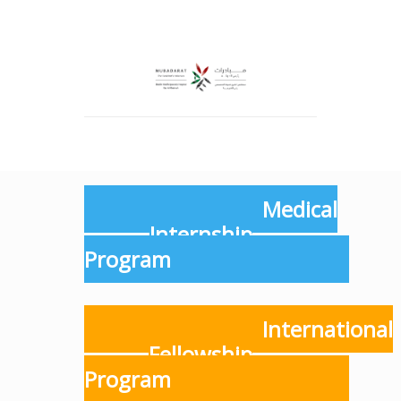
Medical
Internship
Program
International
Fellowship
Program