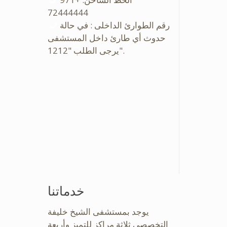
72444444
رقم الطوارئ الداخلى : في حالة
حدوث أي طارئ داخل المستشفى
يرجى الطلب "1212".
خدماتنا
يوجد بمستشفى الشيخ خليفة
التخصصى ثلاثة مراكز للتميز وأربعة