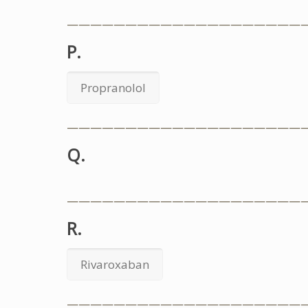
————————————————————
P.
Propranolol
————————————————————
Q.
————————————————————
R.
Rivaroxaban
————————————————————