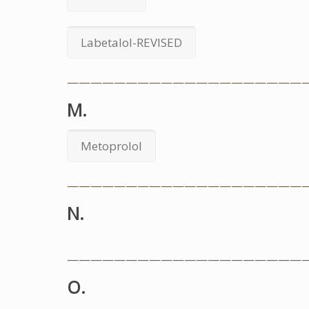
Labetalol-REVISED
————————————————————
M.
Metoprolol
————————————————————
N.
————————————————————
O.