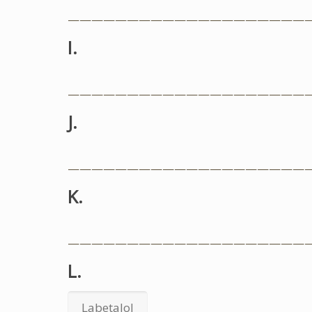
————————————————————
I.
————————————————————
J.
————————————————————
K.
————————————————————
L.
Labetalol